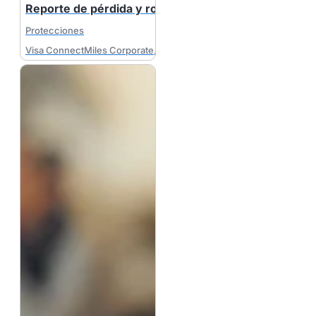
Reporte de pérdida y robo de tarjeta
Protecciones
Visa ConnectMiles Corporate
,
Visa MileagePlus Corporate
,
Visa B