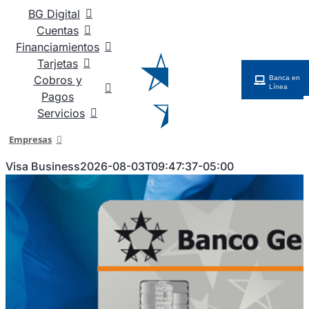
Saltar
BG Digital
al
Cuentas
contenido
Financiamientos
Tarjetas
Cobros y
Banca en
Línea
Pagos
Servicios
Empresas
Visa Business
2026-08-03T09:47:37-05:00