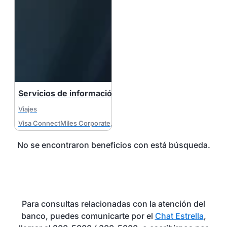
Servicios de información para el viajero Visa
Viajes
Visa ConnectMiles Corporate
,
Visa MileagePlus Corporate
,
Visa B
No se encontraron beneficios con está búsqueda.
Para consultas relacionadas con la atención del
banco, puedes comunicarte por el
Chat Estrella
,