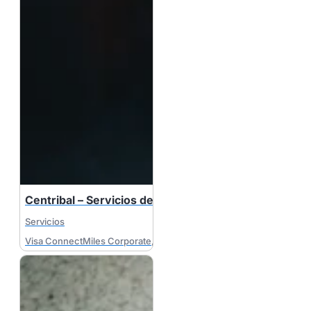
Centribal – Servicios de tecnología & sostenibilidad
Servicios
Visa ConnectMiles Corporate
,
Visa MileagePlus Corporate
,
Visa B