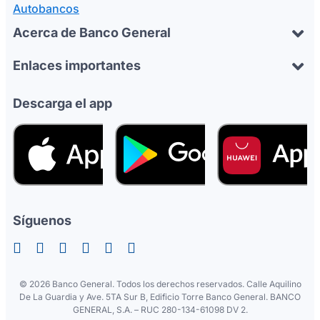
Autobancos
Acerca de Banco General
Enlaces importantes
Descarga el app
Síguenos
©
2026 Banco General. Todos los derechos reservados. Calle Aquilino
De La Guardia y Ave. 5TA Sur B, Edificio Torre Banco General. BANCO
GENERAL, S.A. – RUC 280-134-61098 DV 2.