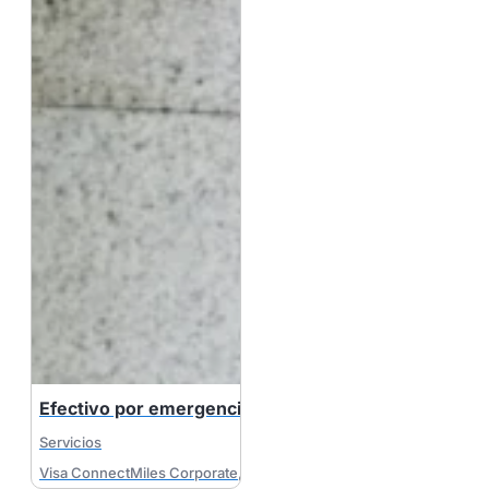
Efectivo por emergencia
Servicios
Visa ConnectMiles Corporate
,
Visa MileagePlus Corporate
,
Visa B