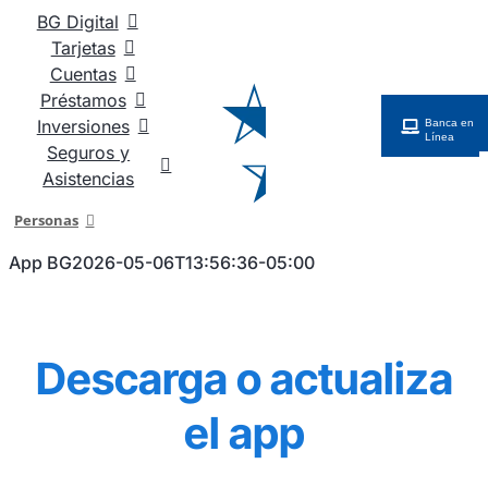
Saltar
BG Digital
al
Tarjetas
contenido
Cuentas
Préstamos
Inversiones
Banca en
Línea
Seguros y
Asistencias
Personas
App BG
2026-05-06T13:56:36-05:00
Descarga o actualiza
el app