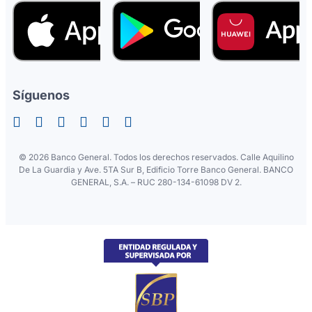
Síguenos
©
2026 Banco General. Todos los derechos reservados. Calle Aquilino
De La Guardia y Ave. 5TA Sur B, Edificio Torre Banco General. BANCO
GENERAL, S.A. – RUC 280-134-61098 DV 2.