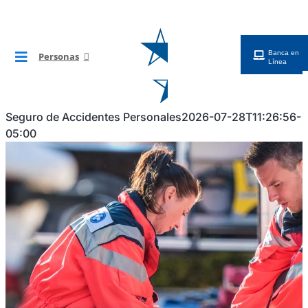
Saltar
al
contenido
Banca en
Personas
Toggle
Línea
Navigation
BG Digital
Seguro de Accidentes Personales
2026-07-28T11:26:56-
05:00
Tarjetas
Cuentas
Préstamos
Inversiones