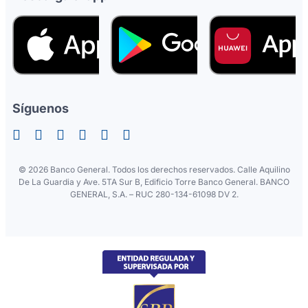
Síguenos
©
2026 Banco General. Todos los derechos reservados. Calle Aquilino
De La Guardia y Ave. 5TA Sur B, Edificio Torre Banco General. BANCO
GENERAL, S.A. – RUC 280-134-61098 DV 2.