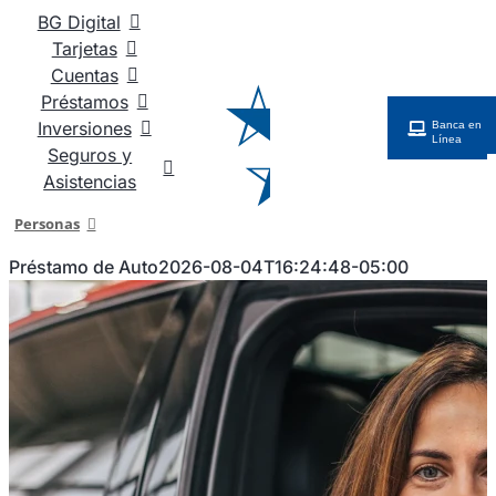
Saltar
BG Digital
al
Tarjetas
contenido
Cuentas
Préstamos
Inversiones
Banca en
Línea
Seguros y
Asistencias
Personas
Préstamo de Auto
2026-08-04T16:24:48-05:00