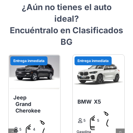
¿Aún no tienes el auto
ideal?
Encuéntralo en Clasificados
BG
Entrega inmediata
Entrega inmediata
Jeep
BMW
X5
Grand
Cherokee
5
5
5
4
Gasolina