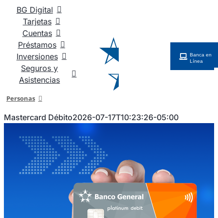
Saltar
BG Digital
al
Tarjetas
contenido
Cuentas
Préstamos
Inversiones
Banca en
Línea
Seguros y
Asistencias
Personas
Mastercard Débito
2026-07-17T10:23:26-05:00