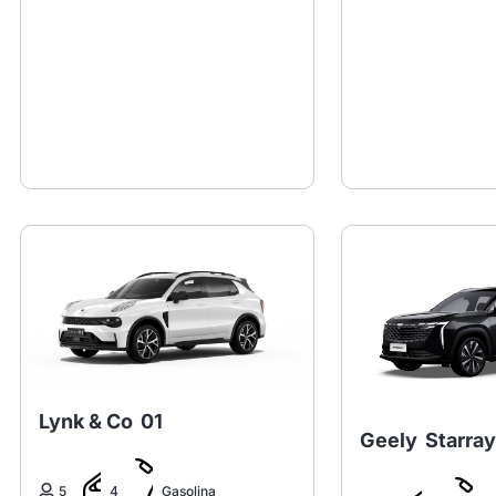
Lynk & Co
01
Geely
Starra
5
4
Gasolina