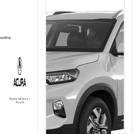
solina
Bahía Motors –
Acura