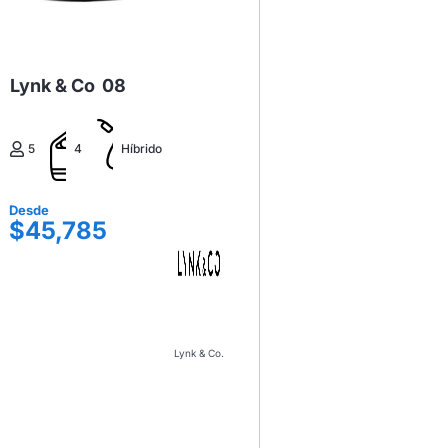
Lynk & Co
08
5
4
Híbrido
Desde
$45,785
Lynk & Co.