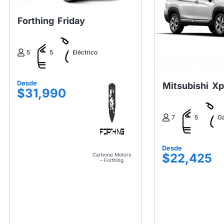
Forthing
Friday
5
5
Eléctrico
Desde
Mitsubishi
Xp
$31,990
7
5
Ga
Desde
$22,425
Carbone Motors
– Forthing