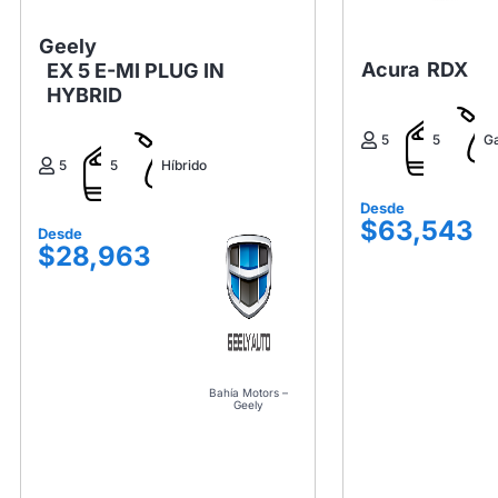
Geely
Acura
RDX
EX 5 E-MI PLUG IN
HYBRID
5
5
Ga
5
5
Híbrido
Desde
$63,543
Desde
$28,963
Bahía Motors –
Geely