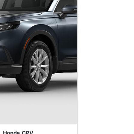
Honda
CRV