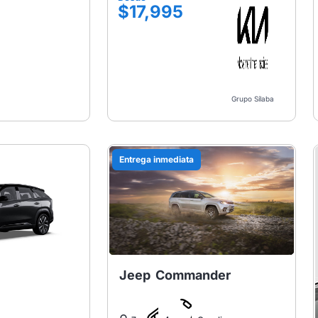
$17,995
Grupo Sílaba
Entrega inmediata
Jeep
Commander
y