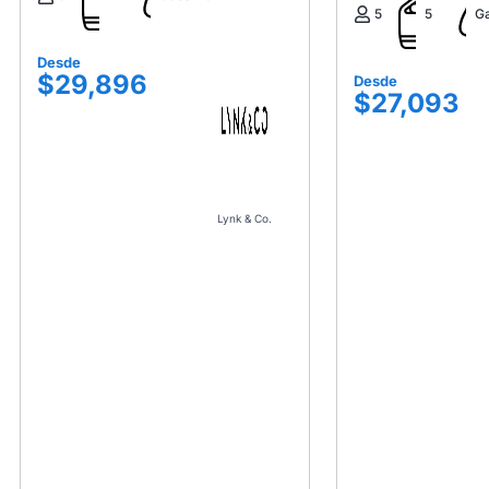
5
5
Ga
Desde
$29,896
Desde
$27,093
Lynk & Co.