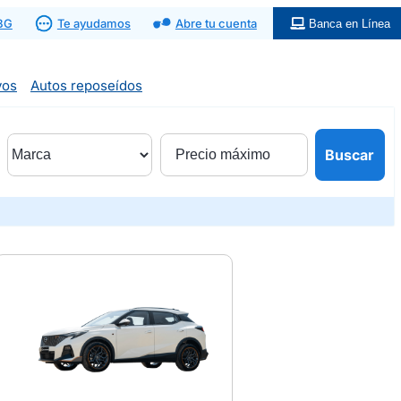
 BG
Te ayudamos
Abre tu cuenta
Banca en Línea
vos
Autos reposeídos
Buscar