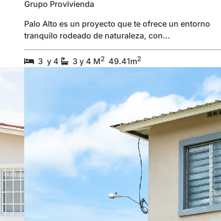
Grupo Provivienda
Palo Alto es un proyecto que te ofrece un entorno
tranquilo rodeado de naturaleza, con…
2
2
3 y 4
3 y 4
M
49.41m