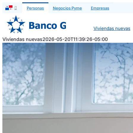
Saltar
Personas
Negocios Pyme
Empresas
al
contenido
Viviendas nuevas
Viviendas nuevas
2026-05-20T11:39:26-05:00