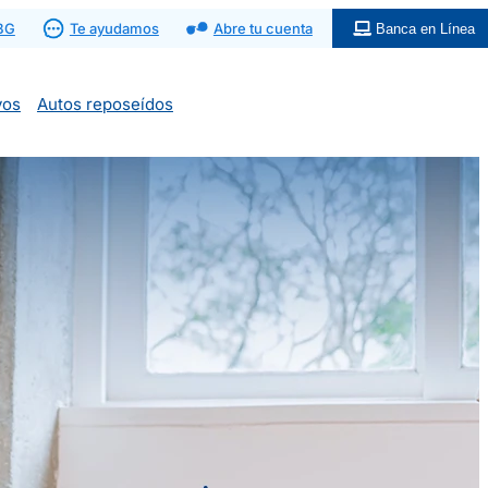
 BG
Te ayudamos
Abre tu cuenta
Banca en Línea
vos
Autos reposeídos