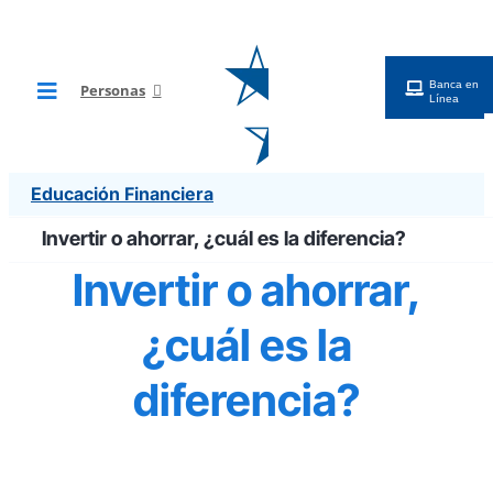
Saltar
al
contenido
Banca en
Personas
Toggle
Línea
Navigation
BG Digital
Educación Financiera
Tarjetas
Invertir o ahorrar, ¿cuál es la diferencia?
Invertir o ahorrar,
Cuentas
¿cuál es la
Préstamos
diferencia?
Inversiones