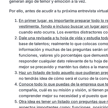
generan algo de temor y emoción a la vez.
Por ello, antes de acudir a tu próxima entrevista virt
En primer lugar, es importante preparar todo lo
vestimenta, fondo e incluso buscar un lugar aprop
cuando esto ocurra. Los eventos distractores co
Dale una revisada a tu hoja de vida y estudia toda
base de talentos; realmente lo que colocas como
información y muchas de las preguntas serán or
funciones, valores y/o porcentajes que demuestr
responder cualquier dato relevante de tu hoja de 
mejor se precavido y mantén tus datos a la mano, 
Haz un listado de todo aquello que pudieran pregu
no tendrás idea de cómo será el curso de la conv
Conoce todo lo que puedas de la empresa que te l
compañía, cuál es su misión y visión, si tienen p
comprender mejor su necesidad y el puesto que 
Otra idea es tener un listado con preguntas que n
aspectos importantes como: funciones, posición 