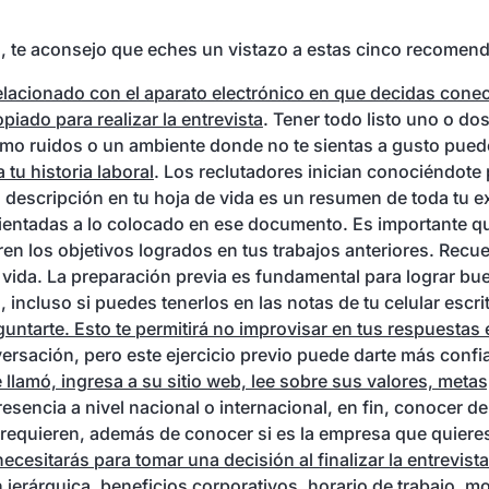
ual, te aconsejo que eches un vistazo a estas cinco recomen
 relacionado con el aparato electrónico en que decidas con
iado para realizar la entrevista
. Tener todo listo uno o do
mo ruidos o un ambiente donde no te sientas a gusto puede
 tu historia laboral
. Los reclutadores inician conociéndote p
 descripción en tu hoja de vida es un resumen de toda tu e
ientadas a lo colocado en ese documento. Es importante 
en los objetivos logrados en tus trabajos anteriores. Recu
vida. La preparación previa es fundamental para lograr buen
incluso si puedes tenerlos en las notas de tu celular escrit
ntarte. Esto te permitirá no improvisar en tus respuestas el
ersación, pero este ejercicio previo puede darte más confia
lamó, ingresa a su sitio web, lee sobre sus valores, metas,
resencia a nivel nacional o internacional, en fin, conocer d
requieren, además de conocer si es la empresa que quiere
ecesitarás para tomar una decisión al finalizar la entrevista
jerárquica, beneficios corporativos, horario de trabajo, mo