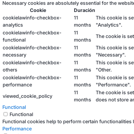
Necessary cookies are absolutely essential for the websit
Cookie
Duración
cookielawinfo-checkbox-
11
This cookie is s
analytics
months
"Analytics".
cookielawinfo-checkbox-
11
The cookie is se
functional
months
cookielawinfo-checkbox-
11
This cookie is s
necessary
months
"Necessary".
cookielawinfo-checkbox-
11
This cookie is s
others
months
"Other.
cookielawinfo-checkbox-
11
This cookie is s
performance
months
"Performance".
11
The cookie is se
viewed_cookie_policy
months
does not store a
Functional
Functional
Functional cookies help to perform certain functionalities 
Performance