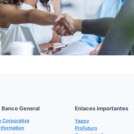
 Banco General
Enlaces importantes
n Corporativa
Yappy
Information
ProFuturo