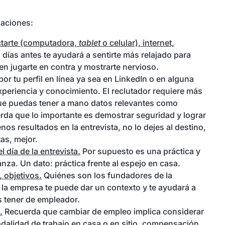
daciones:
ectarte (computadora,
tablet
o celular), internet,
s días antes te ayudará a sentirte más relajado para
n jugarte en contra y mostrarte nervioso.
or tu perfil en línea ya sea en LinkedIn o en alguna
xperiencia y conocimiento. El reclutador requiere más
que puedas tener a mano datos relevantes como
erda que lo importante es demostrar seguridad y lograr
os resultados en la entrevista, no lo dejes al destino,
as, mejor.
 día de la entrevista.
Por supuesto es una práctica y
nza. Un dato: práctica frente al espejo en casa.
 objetivos.
Quiénes son los fundadores de la
e la empresa te puede dar un contexto y te ayudará a
s tener de empleador.
.
Recuerda que cambiar de empleo implica considerar
dalidad de trabajo en casa o en sitio, compensación.