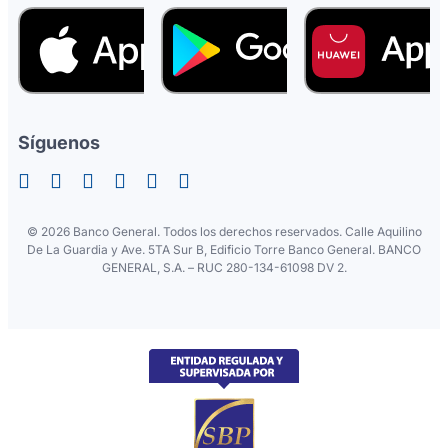
Síguenos
©
2026 Banco General. Todos los derechos reservados. Calle Aquilino
De La Guardia y Ave. 5TA Sur B, Edificio Torre Banco General. BANCO
GENERAL, S.A. – RUC 280-134-61098 DV 2.