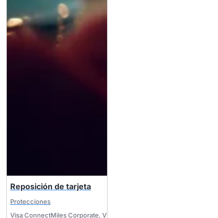
Reposición de tarjeta
Protecciones
Visa ConnectMiles Corporate
,
Visa MileagePlus Corporate
,
Visa Busi