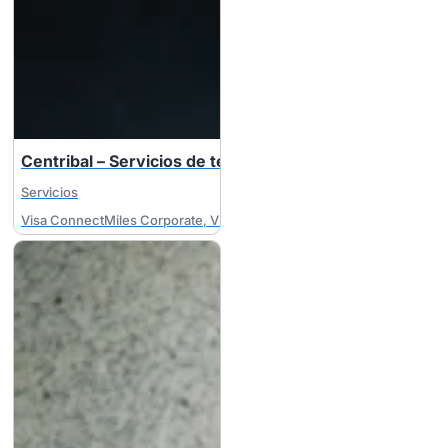
Centribal – Servicios de tecnología & sostenibilidad
Servicios
Visa ConnectMiles Corporate
,
Visa MileagePlus Corporate
,
Visa Busi