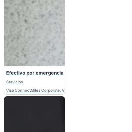
Efectivo por emergencia
Servicios
Visa ConnectMiles Corporate
,
Visa MileagePlus Corporate
,
Visa Busi