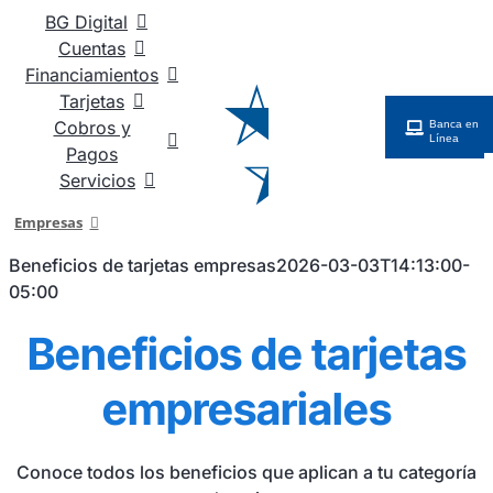
Saltar
BG Digital
al
Cuentas
contenido
Financiamientos
Tarjetas
Cobros y
Banca en
Línea
Pagos
Servicios
Empresas
Beneficios de tarjetas empresas
2026-03-03T14:13:00-
05:00
Beneficios de tarjetas
empresariales
Conoce todos los beneficios que aplican a tu categoría