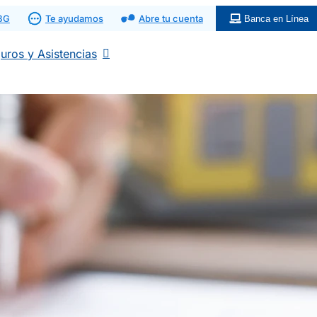
 BG
Te ayudamos
Abre tu cuenta
Banca en Línea
uros y Asistencias