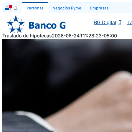
Saltar
Personas
Negocios Pyme
Empresas
al
contenido
BG Digital
Ta
Traslado de hipotecas
2026-06-24T11:28:23-05:00