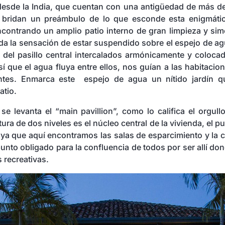
desde la India, que cuentan con una antigüedad de más d
s bridan un preámbulo de lo que esconde esta enigmá
encontrando un amplio patio interno de gran limpieza y si
da la sensación de estar suspendido sobre el espejo de a
 del pasillo central intercalados armónicamente y coloc
sí que el agua fluya entre ellos, nos guían a las habitaci
ntes. Enmarca este espejo de agua un nítido jardín qu
atio.
se levanta el “main pavillion”, como lo califica el orgull
tura de dos niveles es el núcleo central de la vivienda, el p
, ya que aquí encontramos las salas de esparcimiento y la c
unto obligado para la confluencia de todos por ser allí do
s recreativas.