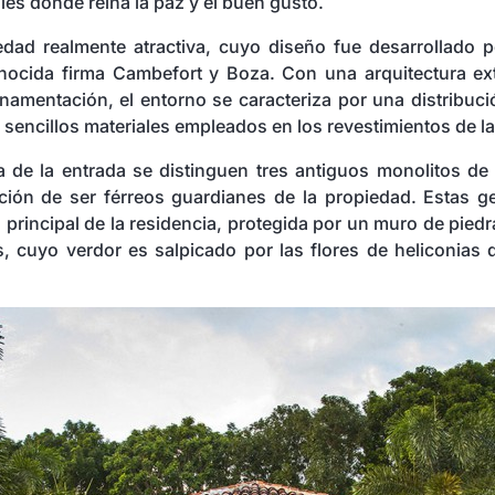
ales donde reina la paz y el buen gusto.
edad realmente atractiva, cuyo diseño fue desarrollado po
nocida firma Cambefort y Boza. Con una arquitectura e
rnamentación, el entorno se caracteriza por una distribuc
 sencillos materiales empleados en los revestimientos de la
 de la entrada se distinguen tres antiguos monolitos de 
ción de ser férreos guardianes de la propiedad. Estas g
 principal de la residencia, protegida por un muro de piedr
, cuyo verdor es salpicado por las flores de heliconias 