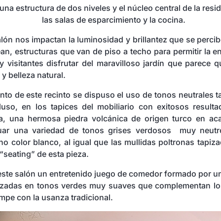
 una estructura de dos niveles y el núcleo central de la res
las salas de esparcimiento y la cocina.
alón nos impactan la luminosidad y brillantez que se perci
an, estructuras que van de piso a techo para permitir la en
y visitantes disfrutar del maravilloso jardín que parece q
y belleza natural.
nto de este recinto se dispuso el uso de tonos neutrales 
luso, en los tapices del mobiliario con exitosos result
ta, una hermosa piedra volcánica de origen turco en a
tuar una variedad de tonos grises verdosos muy neut
no color blanco, al igual que las mullidas poltronas tapiz
“seating” de esta pieza.
este salón un entretenido juego de comedor formado por u
tapizadas en tonos verdes muy suaves que complementan los
mpe con la usanza tradicional.