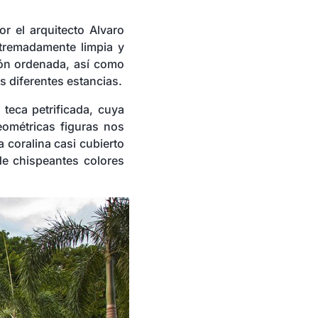
r el arquitecto Alvaro
xtremadamente limpia y
ión ordenada, así como
s diferentes estancias.
teca petrificada, cuya
eométricas figuras nos
a coralina casi cubierto
de chispeantes colores