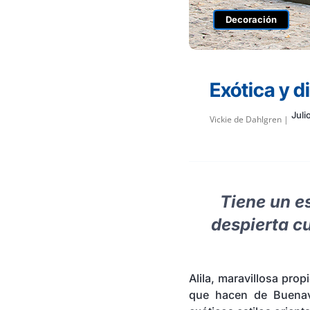
Decoración
Exótica y d
Juli
Vickie de Dahlgren |
Tiene un e
despierta cu
Alila, maravillosa prop
que hacen de Buenave